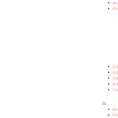
Ac
Ph
Co
À 
Ga
Act
Co
Ac
Ph