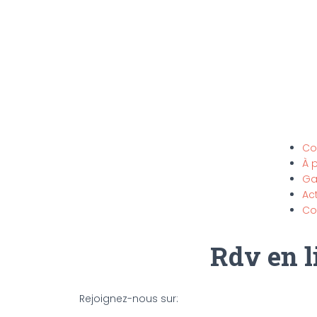
Co
À 
Ga
Act
Co
Rdv en l
Rejoignez-nous sur: