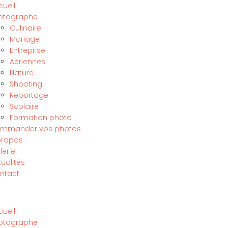
cueil
otographe
Culinaire
Mariage
Entreprise
Aériennes
Nature
Shooting
Reportage
Scolaire
Formation photo
mmander vos photos
propos
lerie
ualités
ntact
cueil
otographe