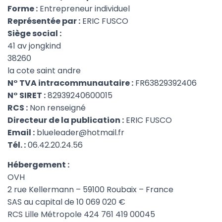
Forme :
Entrepreneur individuel
Représentée par :
ERIC FUSCO
Siège social :
41 av jongkind
38260
la cote saint andre
N° TVA intracommunautaire :
FR63829392406
N° SIRET :
82939240600015
RCS :
Non renseigné
Directeur de la publication :
ERIC FUSCO
Email :
blueleader@hotmail.fr
Tél. :
06.42.20.24.56
Hébergement :
OVH
2 rue Kellermann – 59100 Roubaix – France
SAS au capital de 10 069 020 €
RCS Lille Métropole 424 761 419 00045